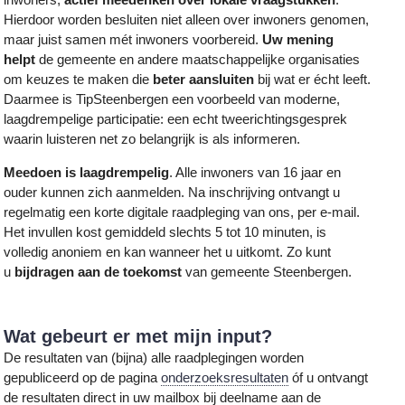
Hierdoor worden besluiten niet alleen over inwoners genomen,
maar juist samen mét inwoners voorbereid.
Uw mening
helpt
de gemeente en andere maatschappelijke organisaties
om keuzes te maken die
beter aansluiten
bij wat er écht leeft.
Daarmee is TipSteenbergen een voorbeeld van moderne,
laagdrempelige participatie: een echt tweerichtingsgesprek
waarin luisteren net zo belangrijk is als informeren.
Meedoen is laagdrempelig
. Alle inwoners van 16 jaar en
ouder kunnen zich aanmelden. Na inschrijving ontvangt u
regelmatig een korte digitale raadpleging van ons, per e-mail.
Het invullen kost gemiddeld slechts 5 tot 10 minuten, is
volledig anoniem en kan wanneer het u uitkomt. Zo kunt
u
bijdragen aan de toekomst
van gemeente Steenbergen.
Wat gebeurt er met mijn input?
De resultaten van (bijna) alle raadplegingen worden
gepubliceerd op de pagina
onderzoeksresultaten
óf u ontvangt
de resultaten direct in uw mailbox bij deelname aan de